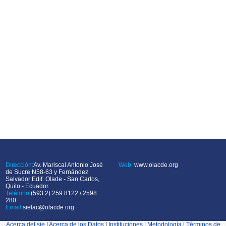
Dirección:
Av. Mariscal Antonio José
Web:
www.olacde.org
de Sucre N58-63 y Fernández
Salvador Edif. Olade - San Carlos,
Quito - Ecuador.
Teléfono:
(593 2) 259 8122 / 2598
280
Email:
sielac@olacde.org
Acerca del sie
|
Acerca de los Datos
|
Instituciones
|
Metodología
|
Términos de