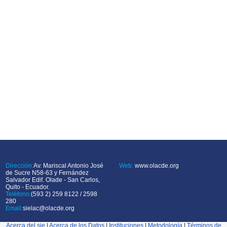
Dirección:
Av. Mariscal Antonio José
Web:
www.olacde.org
de Sucre N58-63 y Fernández
Salvador Edif. Olade - San Carlos,
Quito - Ecuador.
Teléfono:
(593 2) 259 8122 / 2598
280
Email:
sielac@olacde.org
Acerca del sie
|
Acerca de los Datos
|
Instituciones
|
Metodología
|
Términos de