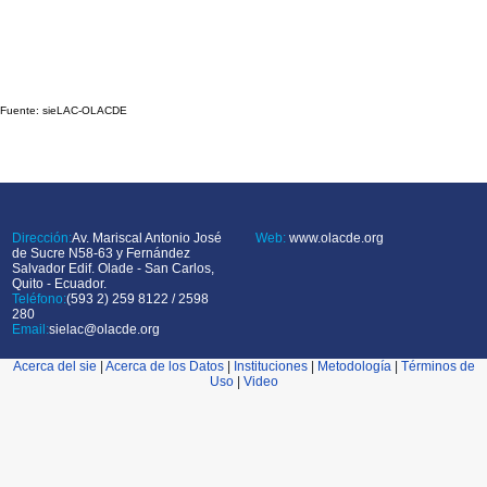
Fuente: sieLAC-OLACDE
Dirección:
Av. Mariscal Antonio José
Web:
www.olacde.org
de Sucre N58-63 y Fernández
Salvador Edif. Olade - San Carlos,
Quito - Ecuador.
Teléfono:
(593 2) 259 8122 / 2598
280
Email:
sielac@olacde.org
Acerca del sie
|
Acerca de los Datos
|
Instituciones
|
Metodología
|
Términos de
Uso
|
Video