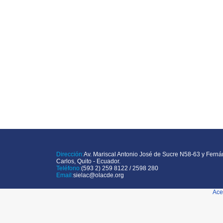
Dirección:
Av. Mariscal Antonio José de Sucre N58-63 y Ferná
Carlos, Quito - Ecuador.
Teléfono:
(593 2) 259 8122 / 2598 280
Email:
sielac@olacde.org
Ace