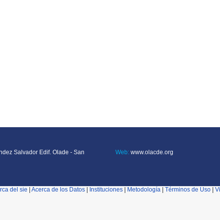
ndez Salvador Edif. Olade - San
Web:
www.olacde.org
rca del sie
|
Acerca de los Datos
|
Instituciones
|
Metodología
|
Términos de Uso
|
V