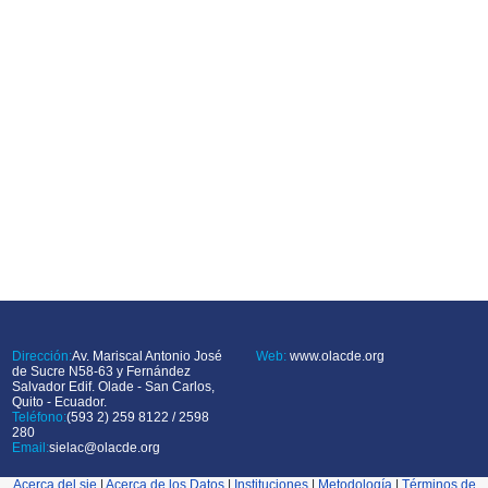
Dirección:
Av. Mariscal Antonio José
Web:
www.olacde.org
de Sucre N58-63 y Fernández
Salvador Edif. Olade - San Carlos,
Quito - Ecuador.
Teléfono:
(593 2) 259 8122 / 2598
280
Email:
sielac@olacde.org
Acerca del sie
|
Acerca de los Datos
|
Instituciones
|
Metodología
|
Términos de