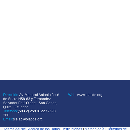
Dirección:
Av. Mariscal Antonio José
Web:
www.olacde.org
de Sucre N58-63 y Fernández
Salvador Edif. Olade - San Carlos,
Quito - Ecuador.
Teléfono:
(593 2) 259 8122 / 2598
280
Email:
sielac@olacde.org
Acerca del sie
|
Acerca de los Datos
|
Instituciones
|
Metodología
|
Términos de