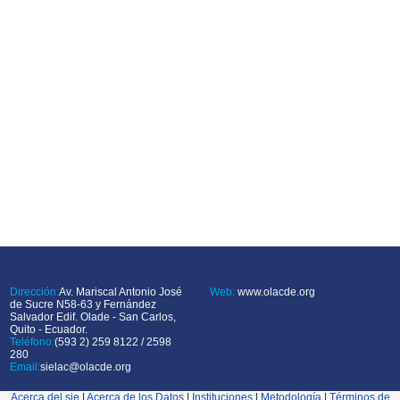
Dirección:
Av. Mariscal Antonio José
Web:
www.olacde.org
de Sucre N58-63 y Fernández
Salvador Edif. Olade - San Carlos,
Quito - Ecuador.
Teléfono:
(593 2) 259 8122 / 2598
280
Email:
sielac@olacde.org
Acerca del sie
|
Acerca de los Datos
|
Instituciones
|
Metodología
|
Términos de