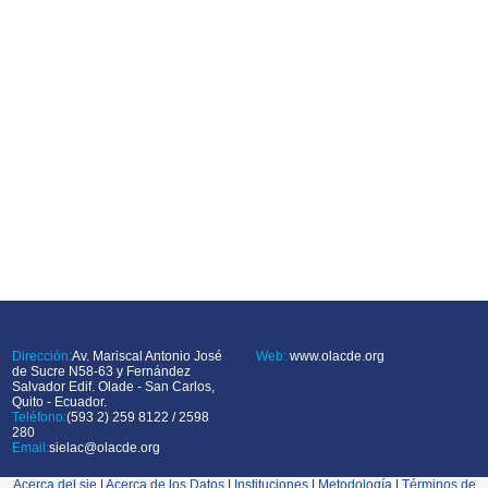
Dirección:
Av. Mariscal Antonio José
Web:
www.olacde.org
de Sucre N58-63 y Fernández
Salvador Edif. Olade - San Carlos,
Quito - Ecuador.
Teléfono:
(593 2) 259 8122 / 2598
280
Email:
sielac@olacde.org
Acerca del sie
|
Acerca de los Datos
|
Instituciones
|
Metodología
|
Términos de