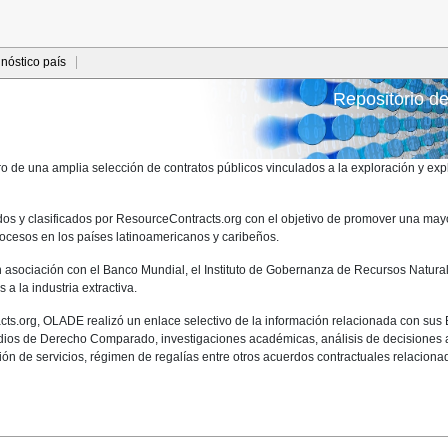
nóstico país
Repositorio de
egro de una amplia selección de contratos públicos vinculados a la exploración y ex
s y clasificados por ResourceContracts.org con el objetivo de promover una mayor 
procesos en los países latinoamericanos y caribeños.
 asociación con el Banco Mundial, el Instituto de Gobernanza de Recursos Natural
a la industria extractiva.
org, OLADE realizó un enlace selectivo de la información relacionada con sus Est
tudios de Derecho Comparado, investigaciones académicas, análisis de decisiones a
ón de servicios, régimen de regalías entre otros acuerdos contractuales relacionado