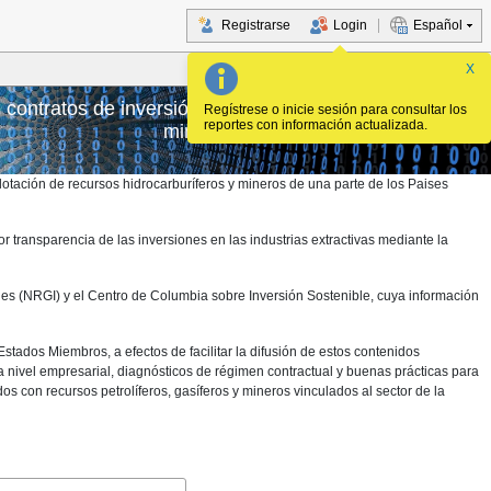
Registrarse
Login
Español
X
 contratos de inversión de proyectos de petróleo, gas y
Regístrese o inicie sesión para consultar los
reportes con información actualizada.
minería en américa latina y el caribe
plotación de recursos hidrocarburíferos y mineros de una parte de los Paises
transparencia de las inversiones en las industrias extractivas mediante la
es (NRGI) y el Centro de Columbia sobre Inversión Sostenible, cuya información
ados Miembros, a efectos de facilitar la difusión de estos contenidos
 nivel empresarial, diagnósticos de régimen contractual y buenas prácticas para
s con recursos petrolíferos, gasíferos y mineros vinculados al sector de la