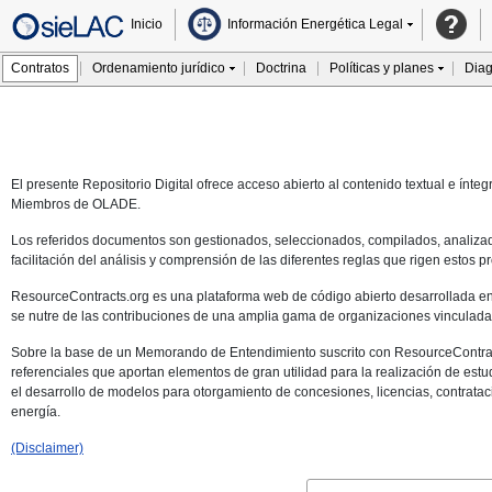
Inicio
Información Energética Legal
Contratos
Ordenamiento jurídico
Doctrina
Políticas y planes
Diag
El presente Repositorio Digital ofrece acceso abierto al contenido textual e ínt
Miembros de OLADE.
Los referidos documentos son gestionados, seleccionados, compilados, analizado
facilitación del análisis y comprensión de las diferentes reglas que rigen estos 
ResourceContracts.org es una plataforma web de código abierto desarrollada en
se nutre de las contribuciones de una amplia gama de organizaciones vinculadas 
Sobre la base de un Memorando de Entendimiento suscrito con ResourceContracts.
referenciales que aportan elementos de gran utilidad para la realización de es
el desarrollo de modelos para otorgamiento de concesiones, licencias, contrataci
energía.
(Disclaimer)