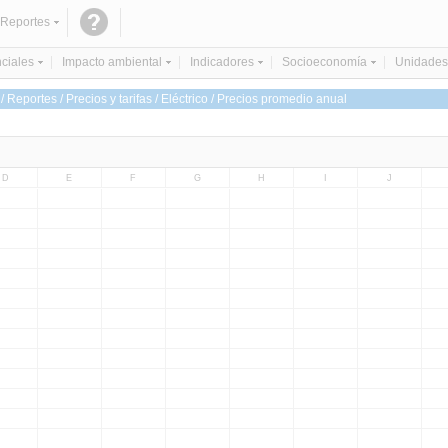
Reportes
ciales
Impacto ambiental
Indicadores
Socioeconomía
Unidades
Reportes / Precios y tarifas / Eléctrico / Precios promedio anual
D
E
F
G
H
I
J