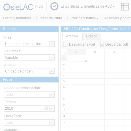
Inicio
Estadísticas Energéticas de ALC
Oferta y demanda
Infraestructura
Precios y tarifas
Reservas y poten
Reporte
SIELAC / Estadísticas Energéticas de ALC / 
Archivo
Gráfico
Filas:
Descargar excel
Descargar pdf
Columnas:
A
B
C
1
2
Unidades:
3
4
Filtros
5
6
Unidad de información:
7
8
Tiempo:
9
10
Energético:
11
12
13
Variable: