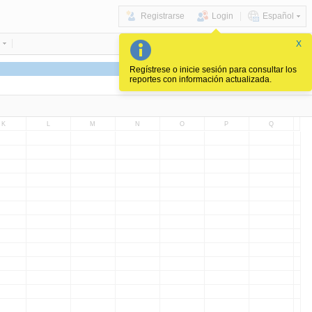
Registrarse
Login
Español
X
Regístrese o inicie sesión para consultar los
reportes con información actualizada.
K
L
M
N
O
P
Q