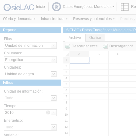
Inicio
Datos Energéticos Mundiales
Re
Oferta y demanda
Infraestructura
Reservas y potenciales
Precios y 
Reporte
SIELAC / Datos Energéticos Mundiales / R
Archivo
Gráfico
Filas:
Descargar excel
Descargar pdf
Columnas:
A
B
C
1
2
Unidades:
3
4
Filtros
5
6
Unidad de información:
7
8
Tiempo:
9
10
Energético:
11
12
13
Variable: