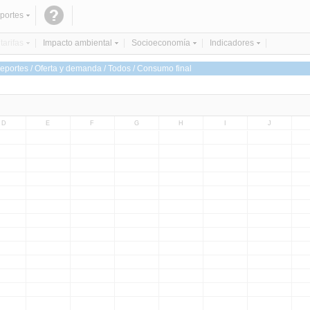
portes
tarifas
Impacto ambiental
Socioeconomía
Indicadores
eportes / Oferta y demanda / Todos / Consumo final
D
E
F
G
H
I
J