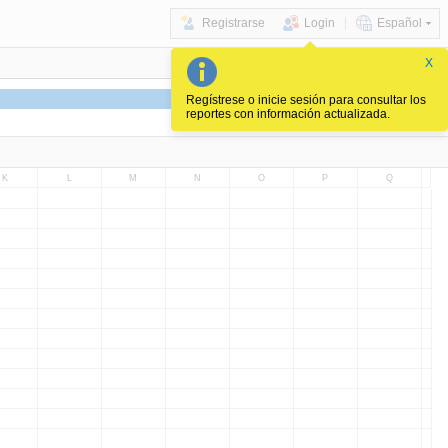
Registrarse
Login
Español
X
Regístrese o inicie sesión para consultar los
reportes con información actualizada.
K
L
M
N
O
P
Q