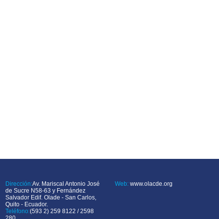
Dirección:
Av. Mariscal Antonio José
Web:
www.olacde.org
de Sucre N58-63 y Fernández
Salvador Edif. Olade - San Carlos,
Quito - Ecuador.
Teléfono:
(593 2) 259 8122 / 2598
280